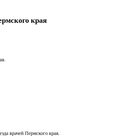
ермского края
ая.
зда врачей Пермского края.