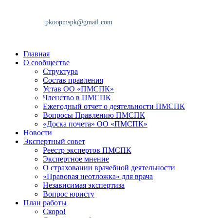
Главная
О сообществе
Структура
Состав правления
Устав ОО «ПМСПК»
Членство в ПМСПК
Ежегодный отчет о деятельности ПМСПК
Вопросы Правлению ПМСПК
«Доска почета» ОО «ПМСПК»
Новости
Экспертный совет
Реестр экспертов ПМСПК
Экспертное мнение
О страховании врачебной деятельности
«Правовая неотложка» для врача
Независимая экспертиза
Вопрос юристу
План работы
Скоро!